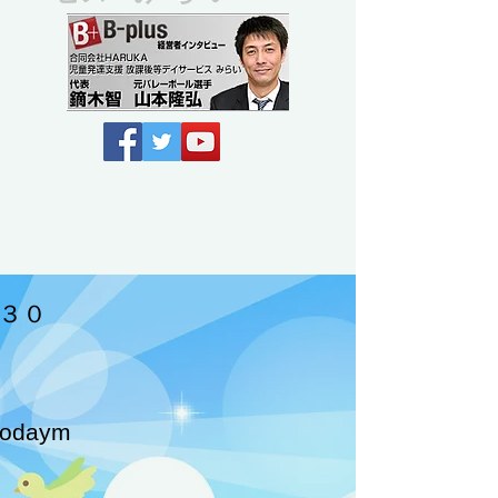
３０
godaym